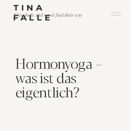
TINA
When body and mind find their way
FALLE
Hormonyoga –
was ist das
eigentlich?